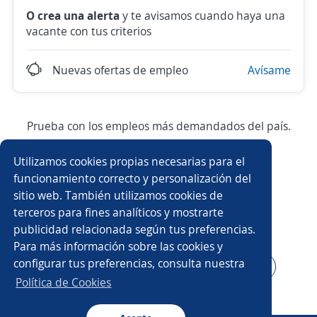
O crea una alerta
y te avisamos cuando haya una
vacante con tus criterios
Nuevas ofertas de empleo
Avísame
Prueba con los empleos más demandados del país.
Utilizamos cookies propias necesarias para el
Asesor/a comercial
Asesor/a comercial freelance
funcionamiento correcto y personalización del
sitio web. También utilizamos cookies de
Producción
Ejecutivo/a comercial
terceros para fines analíticos y mostrarte
publicidad relacionada según tus preferencias.
Auxiliar de almacén
Asesor/a telefónico
Para más información sobre las cookies y
configurar tus preferencias, consulta nuestra
Asesor/a servicio al cliente
Auxiliar administrativo/a
Política de Cookies
Auxiliar de cocina
Conductor/a