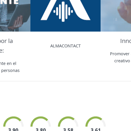
or la
Inn
ALMACONTACT
e:
Promover 
creativo
nte en el
s personas
3,90
3,80
3,58
3,61