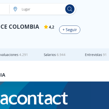
NCE COLOMBIA
4,2
+ Seguir
Evaluaciones
4.291
Salarios
6.944
Entrevistas
91
IA