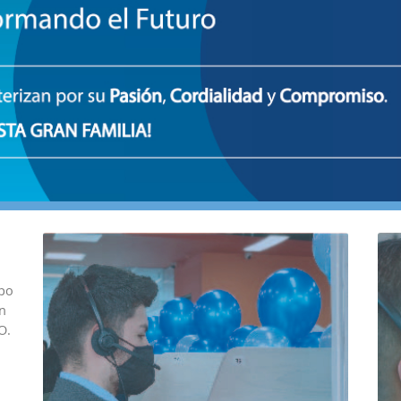
upo
en
O.