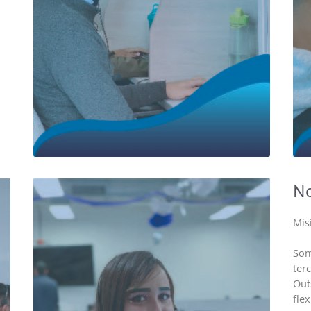
No
Mis
Som
ter
Out
fle