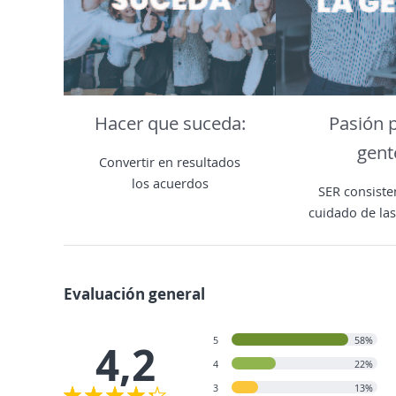
Hacer que suceda:
Pasión p
gent
Convertir en resultados
los acuerdos
SER consiste
cuidado de la
Evaluación general
5
58%
4,2
4
22%
3
13%