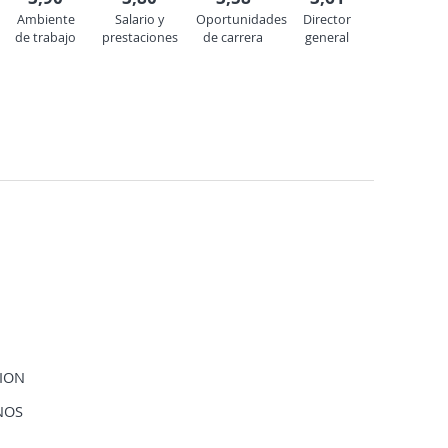
Ambiente
Salario y
Oportunidades
Director
de trabajo
prestaciones
de carrera
general
ION
NOS