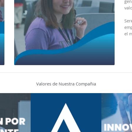
gen
val
Ser
emp
el 
Valores de Nuestra Compañia