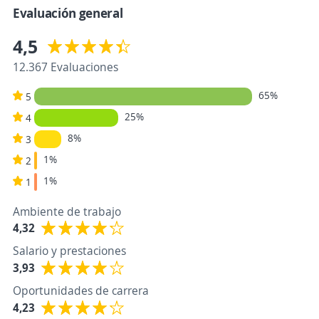
Evaluación general
4,5
12.367 Evaluaciones
65%
5
25%
4
8%
3
1%
2
1%
1
Ambiente de trabajo
4,32
Salario y prestaciones
3,93
Oportunidades de carrera
4,23