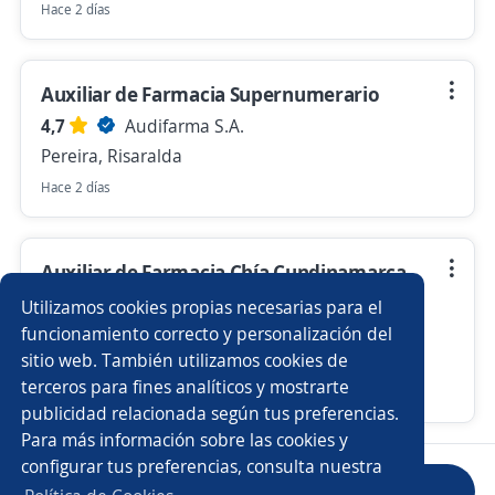
Hace 2 días
Auxiliar de Farmacia Supernumerario
4,7
Audifarma S.A.
Pereira, Risaralda
Hace 2 días
Auxiliar de Farmacia Chía Cundinamarca
Obra o Labor
Utilizamos cookies propias necesarias para el
4,7
Audifarma S.A.
funcionamiento correcto y personalización del
sitio web. También utilizamos cookies de
Chía, Cundinamarca
terceros para fines analíticos y mostrarte
Hace 2 días
publicidad relacionada según tus preferencias.
Para más información sobre las cookies y
configurar tus preferencias, consulta nuestra
Anterior
Siguiente