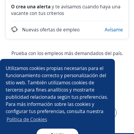
O crea una alerta
y te avisamos cuando haya una
vacante con tus criterios
Nuevas ofertas de empleo
Avísame
Prueba con los empleos más demandados del país.
Utilizamos cookies propias necesarias para el
Asesor/a comercial
Asesor/a comercial freelance
funcionamiento correcto y personalización del
sitio web. También utilizamos cookies de
Producción
Ejecutivo/a comercial
terceros para fines analíticos y mostrarte
publicidad relacionada según tus preferencias.
Auxiliar de almacén
Asesor/a telefónico
Para más información sobre las cookies y
configurar tus preferencias, consulta nuestra
Auxiliar administrativo/a
Asesor/a servicio al cliente
Política de Cookies
Conductor/a
Auxiliar de cocina