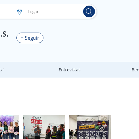
.S.
+ Seguir
as
1
Entrevistas
Ben