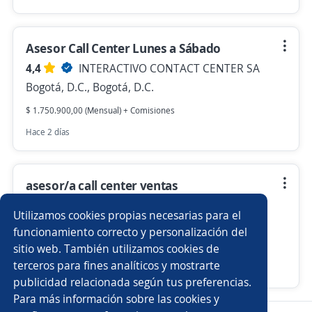
Asesor Call Center Lunes a Sábado
4,4
INTERACTIVO CONTACT CENTER SA
Bogotá, D.C., Bogotá, D.C.
$ 1.750.900,00 (Mensual) + Comisiones
Hace 2 días
asesor/a call center ventas
4,4
INTERACTIVO CONTACT CENTER SA
Utilizamos cookies propias necesarias para el
Bogotá, D.C., Bogotá, D.C.
funcionamiento correcto y personalización del
sitio web. También utilizamos cookies de
$ 1.750.905,00 (Mensual) + Comisiones
terceros para fines analíticos y mostrarte
Hace 2 días
publicidad relacionada según tus preferencias.
Para más información sobre las cookies y