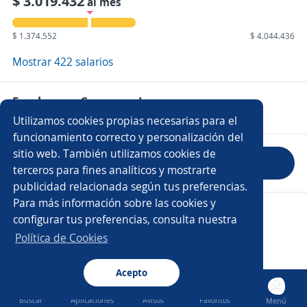
$ 3.019.432
al mes
$ 1.374.552
$ 4.044.436
Mostrar 422 salarios
Empleos en Coopsana Ips
Utilizamos cookies propias necesarias para el
funcionamiento correcto y personalización del
sitio web. También utilizamos cookies de
Evaluar empresa
terceros para fines analíticos y mostrarte
publicidad relacionada según tus preferencias.
Para más información sobre las cookies y
Copyright 2014 - 2026 DGNET LTD.
configurar tus preferencias, consulta nuestra
Aviso legal
/
Privacidad
Política de Cookies
Acepto
Buscar
Aplicaciones
Avisos
Favoritos
Menú