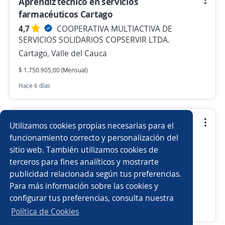
Aprendiz técnico en servicios
farmacéuticos Cartago
4,7
COOPERATIVA MULTIACTIVA DE
SERVICIOS SOLIDARIOS COPSERVIR LTDA.
Cartago, Valle del Cauca
$ 1.750.905,00 (Mensual)
Hace 6 días
Aprendiz técnico en servicios
Utilizamos cookies propias necesarias para el
farmacéuticos Palmira
funcionamiento correcto y personalización del
sitio web. También utilizamos cookies de
4,7
COOPERATIVA MULTIACTIVA DE
terceros para fines analíticos y mostrarte
SERVICIOS SOLIDARIOS COPSERVIR LTDA.
publicidad relacionada según tus preferencias.
Palmira, Valle del Cauca
Para más información sobre las cookies y
$ 1.750.905,00 (Mensual)
configurar tus preferencias, consulta nuestra
Hace 6 días
Política de Cookies