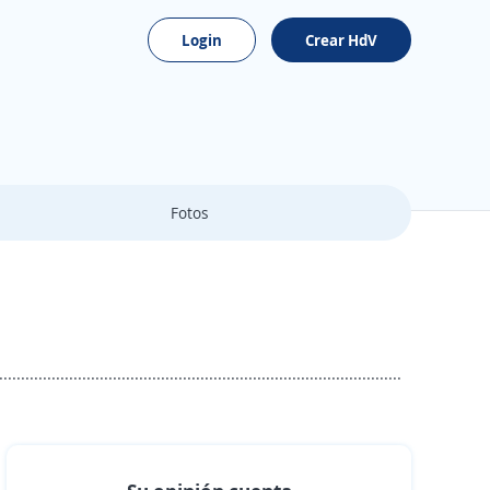
Login
Crear HdV
Fotos
..........................................................................................