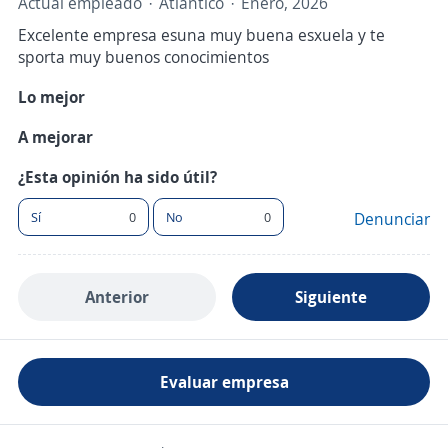
Actual empleado
Atlántico
Enero, 2026
Excelente empresa esuna muy buena esxuela y te
sporta muy buenos conocimientos
Lo mejor
A mejorar
¿Esta opinión ha sido útil?
Sí
0
No
0
Denunciar
Anterior
Siguiente
Evaluar empresa