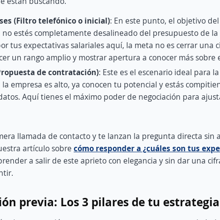
ue están buscando.
es (Filtro telefónico o inicial)
: En este punto, el objetivo del
e no estés completamente desalineado del presupuesto de la 
r tus expectativas salariales aquí, la meta no es cerrar una cif
cer un rango amplio y mostrar apertura a conocer más sobre el
(Propuesta de contratación)
: Este es el escenario ideal para l
e la empresa es alto, ya conocen tu potencial y estás compiti
atos. Aquí tienes el máximo poder de negociación para ajusta
imera llamada de contacto y te lanzan la pregunta directa sin 
estra artículo sobre
cómo responder a ¿cuáles son tus expe
render a salir de este aprieto con elegancia y sin dar una cif
tir.
ión previa: Los 3 pilares de tu estrategia