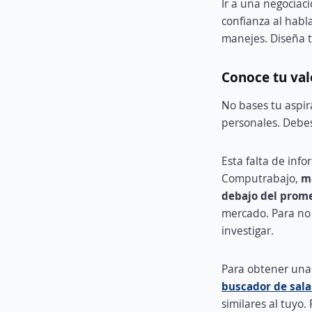
Ir a una negociac
confianza al habl
manejes. Diseña t
Conoce tu va
No bases tu aspir
personales. Debes
Esta falta de inf
Computrabajo,
má
debajo del prome
mercado. Para no 
investigar.
Para obtener una 
buscador de sal
similares al tuyo.