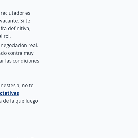
 reclutador es
vacante. Si te
ra definitiva,
 rol.
a negociación real.
endo contra muy
r las condiciones
anestesia, no te
ctativas
ra de la que luego