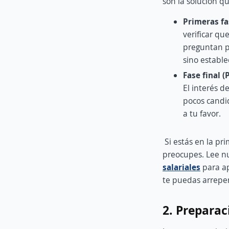
son la solución q
Primeras fas
verificar qu
preguntan po
sino estable
Fase final 
El interés d
pocos candid
a tu favor.
Si estás en la pr
preocupes. Lee nu
salariales
para ap
te puedas arrepen
2. Preparac