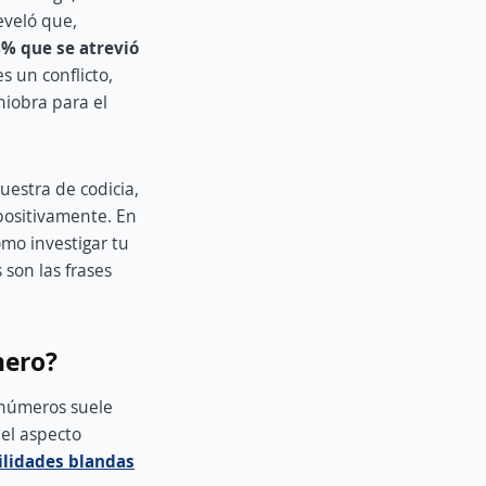
eveló que,
38% que se atrevió
s un conflicto,
niobra para el
estra de codicia,
positivamente. En
ómo investigar tu
 son las frases
nero?
e números suele
el aspecto
ilidades blandas