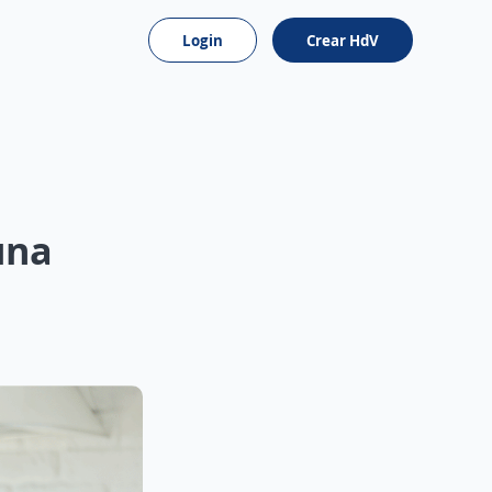
Login
Crear HdV
una