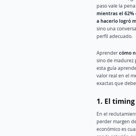
paso vale la pen
mientras el 62% d
a hacerlo logró 
sino una conversa
perfil adecuado.
Aprender
c
ómo ne
sino de madurez p
esta guía aprende
valor real en el 
exactas que debes
1. El timin
En el reclutamien
perder margen de
económico es cuan