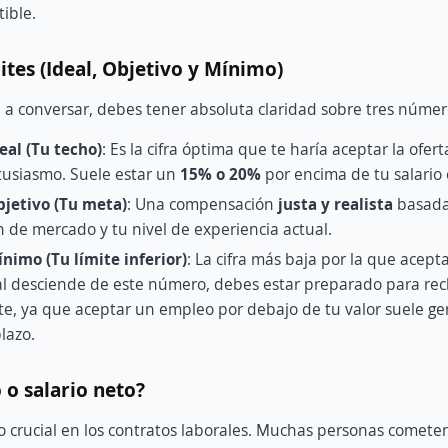
ible.
ites (Ideal, Objetivo y Mínimo)
 a conversar, debes tener absoluta claridad sobre tres númer
deal (Tu techo)
: Es la cifra óptima que te haría aceptar la ofer
tusiasmo. Suele estar un
15% o 20%
por encima de tu salario 
bjetivo (Tu meta)
: Una compensación
justa y realista
basada
n de mercado y tu nivel de experiencia actual.
ínimo (Tu límite inferior)
: La cifra más baja por la que acepta
nal desciende de este número, debes estar preparado para rec
, ya que aceptar un empleo por debajo de tu valor suele gen
lazo.
 o salario neto?
o crucial en los contratos laborales. Muchas personas cometen