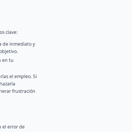
os clave:
ta de inmediato y
objetivo.
 en tu
rías el empleo. Si
hazarla
erar frustración
 el error de