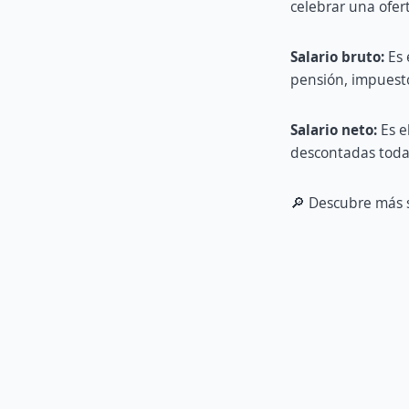
celebrar una ofer
Salario bruto:
Es 
pensión, impuestos
Salario neto:
Es e
descontadas todas
🔎 Descubre más s