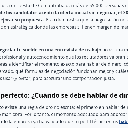
a: una encuesta de Computrabajo a más de 59,000 personas r
e los candidatos aceptó la oferta inicial sin negociar, el 
mejorar su propuesta
. Esto demuestra que la negociación no e
ción estratégica donde las empresas sí tienen margen de ma
gociar tu sueldo en una entrevista de trabajo
no es una mu
rofesional y autoconocimiento que los reclutadores valoran 
rás a identificar el momento exacto para hablar de dinero, c
mercado, qué fórmulas de negociación funcionan mejor y cuáles
 usar (y evitar) para asegurar una compensación justa.
g perfecto: ¿Cuándo se debe hablar de di
to existe una regla de oro no escrita: el primero en hablar d
 maniobra. Por lo tanto, el momento adecuado para abordar 
do la empresa ya ha validado que tu perfil técnico y tus
hab