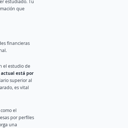
er estudiado. Tu
ormación que
des financieras
nal.
n el estudio de
 actual está por
ario superior al
rado, es vital
 como el
sas por perfiles
torga una