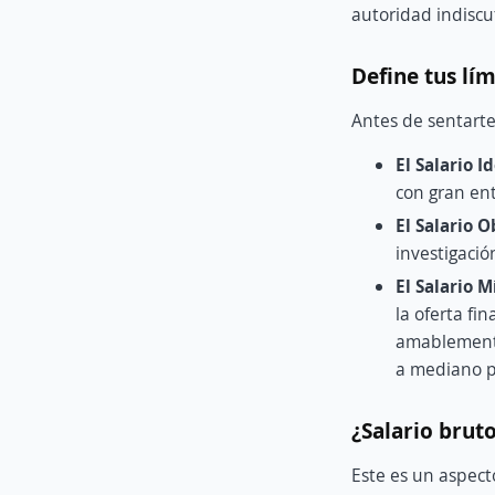
autoridad indiscut
Define tus lím
Antes de sentarte
El Salario I
con gran en
El Salario O
investigació
El Salario M
la oferta fi
amablemente
a mediano p
¿Salario bruto
Este es un aspect