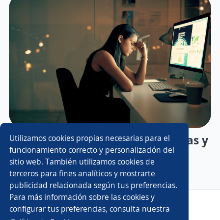
Burnout laboral: síntomas, causas y
Utilizamos cookies propias necesarias para el
funcionamiento correcto y personalización del
cómo prevenirlo
sitio web. También utilizamos cookies de
terceros para fines analíticos y mostrarte
publicidad relacionada según tus preferencias.
Para más información sobre las cookies y
Copyright 2014 - 2026 DGNET LTD.
configurar tus preferencias, consulta nuestra
Aviso legal
/
Privacidad