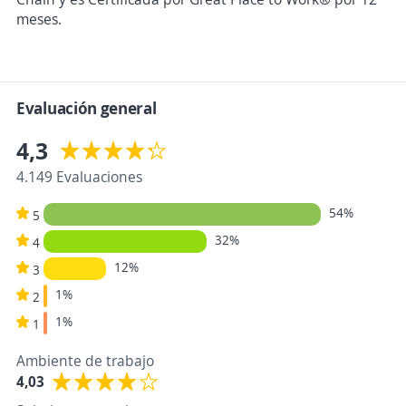
meses.
Evaluación general
4,3
4.149 Evaluaciones
54%
5
32%
4
12%
3
1%
2
1%
1
Ambiente de trabajo
4,03