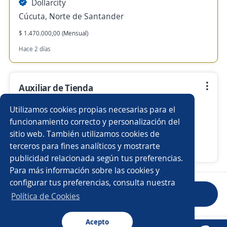
Dollarcity
Cúcuta, Norte de Santander
$ 1.470.000,00 (Mensual)
Hace 2 días
Auxiliar de Tienda
Dollarcity
Utilizamos cookies propias necesarias para el
Apartadó, Antioquia
funcionamiento correcto y personalización del
sitio web. También utilizamos cookies de
$ 1.840.000,00 (Mensual)
terceros para fines analíticos y mostrarte
Hace 2 días
publicidad relacionada según tus preferencias.
Para más información sobre las cookies y
configurar tus preferencias, consulta nuestra
Anterior
Siguiente
Política de Cookies
Acepto