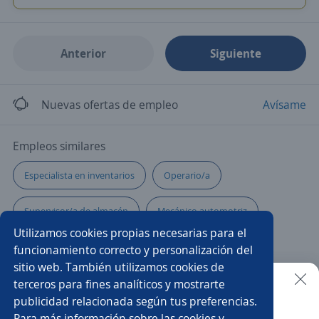
Anterior
Siguiente
Nuevas ofertas de empleo
Avísame
Empleos similares
Especialista en inventarios
Operario/a
Supervisor/a de almacén
Mecánico automotriz
Utilizamos cookies propias necesarias para el
Auxiliar de tienda
Auxiliar de distribución
funcionamiento correcto y personalización del
sitio web. También utilizamos cookies de
Operador/a
Supervisor/a
Controlador/a de tráfico
terceros para fines analíticos y mostrarte
publicidad relacionada según tus preferencias.
Buscar es más fácil en la app
Para más información sobre las cookies y
Chófer de reparto
Auxiliar de logística
Producción