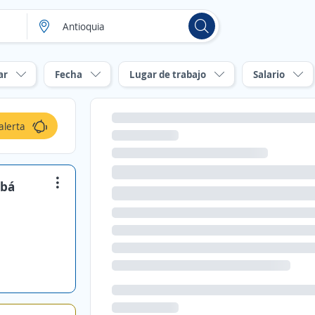
ar
Fecha
Lugar de trabajo
Salario
alerta
abá