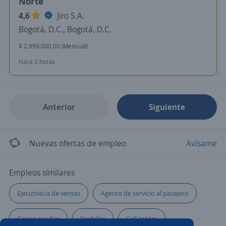
Norte
4,6
Jiro S.A.
Bogotá, D.C., Bogotá, D.C.
$ 2.999.000,00 (Mensual)
Hace 2 horas
Anterior
Siguiente
Nuevas ofertas de empleo
Avísame
Empleos similares
Ejecutivo/a de ventas
Agente de servicio al pasajero
Cajero auxiliar
Bachiller
Call center