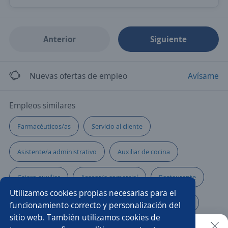
Anterior
Siguiente
Nuevas ofertas de empleo
Avísame
Empleos similares
Farmacéuticos/as
Servicio al cliente
Asistente/a administrativo
Auxiliar de cocina
Cajero auxiliar
Asesor/a comercial
Restaurante
Utilizamos cookies propias necesarias para el
Cajero restaurante
Administrador/a de restaurante
funcionamiento correcto y personalización del
sitio web. También utilizamos cookies de