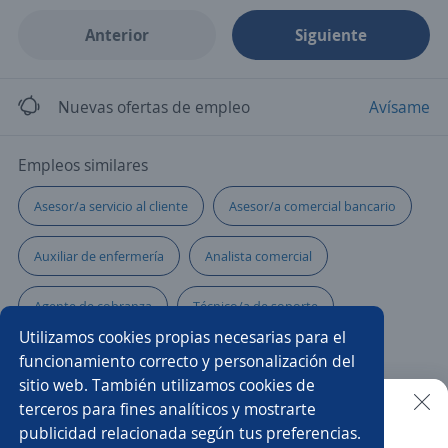
Anterior
Siguiente
Nuevas ofertas de empleo
Avísame
Empleos similares
Asesor/a servicio al cliente
Asesor/a comercial bancario
Auxiliar de enfermería
Analista comercial
Agente de cobranza
Técnico/a de soporte
Utilizamos cookies propias necesarias para el
Coordinador/a de operaciones
funcionamiento correcto y personalización del
sitio web. También utilizamos cookies de
Asesor/a comercial de libranza
Ejecutivo/a telefónico
terceros para fines analíticos y mostrarte
publicidad relacionada según tus preferencias.
Buscar es más fácil en la app