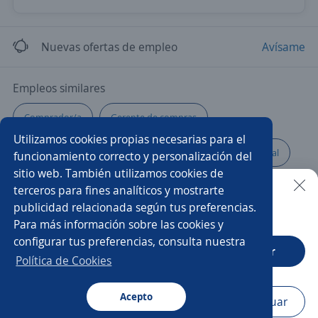
Nuevas ofertas de empleo
Avísame
Empleos similares
Comprador/a
Gerente de compras
Utilizamos cookies propias necesarias para el
Asistente/a de comercio exterior
Ejecutivo/a comercial
funcionamiento correcto y personalización del
sitio web. También utilizamos cookies de
Ejecutivo/a de cuenta
Auxiliar
Analista de compras
terceros para fines analíticos y mostrarte
publicidad relacionada según tus preferencias.
Buscar es más fácil en la app
Para más información sobre las cookies y
Analista de importaciones
Auxiliar de compras
configurar tus preferencias, consulta nuestra
CT App
Abrir
Asesor/a comercial
Comercio Exterior
Política de Cookies
Analista de comercio internacional
Acepto
Navegador
Continuar