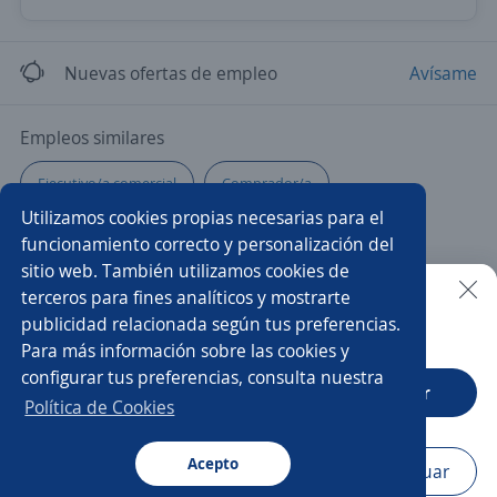
Nuevas ofertas de empleo
Avísame
Empleos similares
Ejecutivo/a comercial
Comprador/a
Utilizamos cookies propias necesarias para el
Ejecutivo/a de cuenta
Analista de importaciones
funcionamiento correcto y personalización del
sitio web. También utilizamos cookies de
Gerente de compras
Asistente/a de comercio exterior
terceros para fines analíticos y mostrarte
publicidad relacionada según tus preferencias.
Buscar es más fácil en la app
Para más información sobre las cookies y
Auxiliar de compras
Coordinador/a de compras
configurar tus preferencias, consulta nuestra
CT App
Abrir
Analista de comercio internacional
Comercio Exterior
Política de Cookies
Auxiliar
Analista de compras
Acepto
Navegador
Continuar