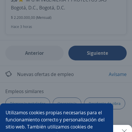
Bogotá, D.C., Bogotá, D.C.
$ 2.200.000,00 (Mensual)
Hace 3 horas
Anterior
Siguiente
Nuevas ofertas de empleo
Avísame
Empleos similares
Técnico/a instalador
Operario/a
Residente de obra
Utilizamos cookies propias necesarias para el
Ejecutivo/a comercial
Inspector/a de obra
funcionamiento correcto y personalización del
sitio web. También utilizamos cookies de