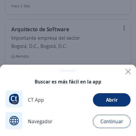
Hace 2 días
Arquitecto de Software
Importante empresa del sector
Bogotá, D.C., Bogotá, D.C.
Remoto
Hace 3 días
Buscar es más fácil en la app
Nuevas ofertas de empleo
Avísame
CT App
Abrir
Empleos similares
Gerente comercial
Director/a
Navegador
Continuar
Buscar
Aplicaciones
Avisos
Favoritos
Menú