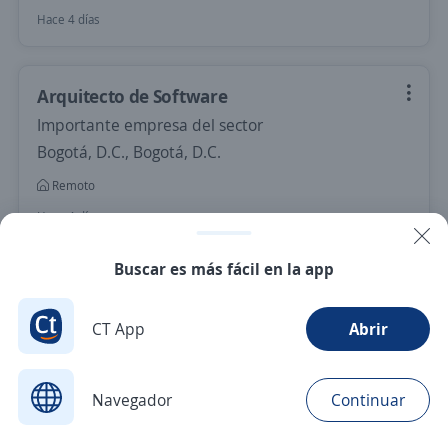
Hace 4 días
Arquitecto de Software
Importante empresa del sector
Bogotá, D.C., Bogotá, D.C.
Remoto
Hace 4 días
Buscar es más fácil en la app
Nuevas ofertas de empleo
Avísame
CT App
Abrir
Empleos similares
Gerente comercial
Director/a
Navegador
Continuar
Buscar
Aplicaciones
Avisos
Favoritos
Menú