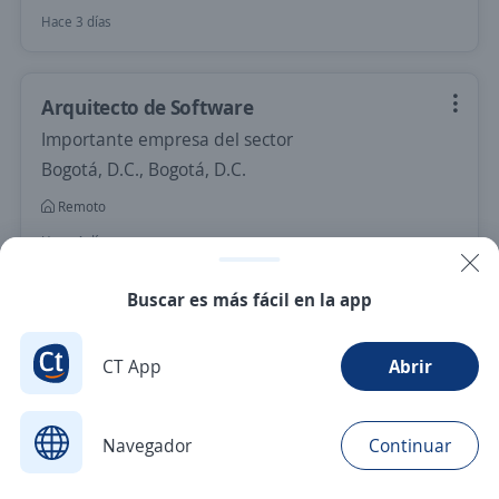
Hace 3 días
Arquitecto de Software
Importante empresa del sector
Bogotá, D.C., Bogotá, D.C.
Remoto
Hace 4 días
Buscar es más fácil en la app
Nuevas ofertas de empleo
Avísame
CT App
Abrir
Empleos similares
Director/a
Gerente comercial
Navegador
Continuar
Buscar
Aplicaciones
Avisos
Favoritos
Menú