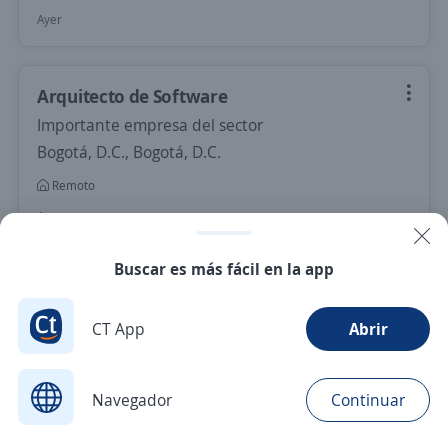
Ayer
Arquitecto de Software
Importante empresa del sector
Bogotá, D.C., Bogotá, D.C.
Remoto
Ayer
Buscar es más fácil en la app
Nuevas ofertas de empleo
Avísame
CT App
Abrir
Empleos similares
Director/a
Gerente comercial
Navegador
Continuar
Buscar
Aplicaciones
Avisos
Favoritos
Menú