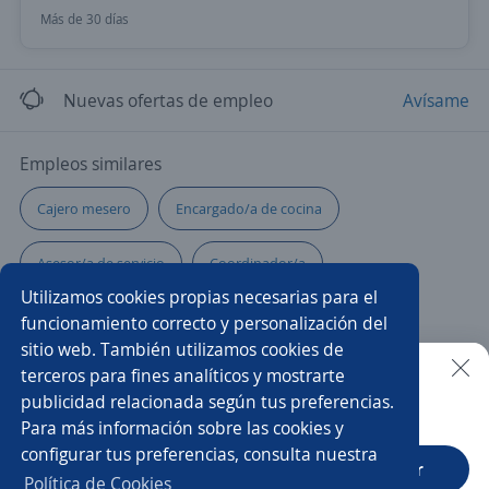
Más de 30 días
Nuevas ofertas de empleo
Avísame
Empleos similares
Cajero mesero
Encargado/a de cocina
Asesor/a de servicio
Coordinador/a
Utilizamos cookies propias necesarias para el
Administrador/a de restaurante
Recepcionista
funcionamiento correcto y personalización del
sitio web. También utilizamos cookies de
Higienista
Gerente de operaciones
terceros para fines analíticos y mostrarte
publicidad relacionada según tus preferencias.
Buscar es más fácil en la app
Para más información sobre las cookies y
Auxiliar de panadería
Ayudante de limpieza
configurar tus preferencias, consulta nuestra
CT App
Abrir
Ayudante de lavandería
Recepcionista para hotel
Política de Cookies