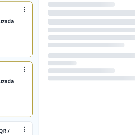
ruzada
ruzada
QR /