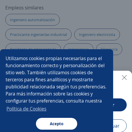
Empleos similares
Ingeniero automatización
Practicante ingenierías industrial
Ingeniero electricista
Residente de interventoría
Ingeniero/a
Técnico/a
Utilizamos cookies propias necesarias para el
Ingeniero comercial
Ingeniero/a industrial
funcionamiento correcto y personalización del
sitio web. También utilizamos cookies de
Ingeniero residente
Gerente de proyectos
terceros para fines analíticos y mostrarte
publicidad relacionada según tus preferencias.
Buscar es más fácil en la app
Para más información sobre las cookies y
Ingeniero desarrollo
Técnico/a electricista
configurar tus preferencias, consulta nuestra
CT App
Abrir
Ingeniero ambiental
Analista
Política de Cookies
Pasante de ingeniero civil
Acepto
Navegador
Continuar