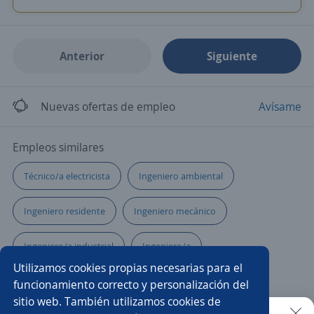
Anterior
Siguiente
Nuevas ofertas de empleo
Avísame
Empleos similares
Técnico/a electricista
Ingeniero ambiental
Ingeniero residente
Ingeniero mecánico
Ingeniero/a industrial
Ingeniero/a
Utilizamos cookies propias necesarias para el
Residente de interventoría
Analista
funcionamiento correcto y personalización del
sitio web. También utilizamos cookies de