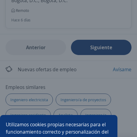
Bogotá, D.C., Bogotá, D.C.
Remoto
Hace 6 días
Anterior
Siguiente
Nuevas ofertas de empleo
Avísame
Empleos similares
Ingeniero electricista
Ingeniero/a de proyectos
Ingeniero residente
Analista
Ingeniero/a
Utilizamos cookies propias necesarias para el
Ingeniero mecánico
Ingeniero comercial
funcionamiento correcto y personalización del