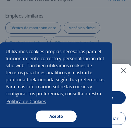
Empleos similares
Técnico de mantenimiento
Mecánico diésel
Técnico/a soldador
Oficial de construcción
Utilizamos cookies propias necesarias para el
Operario/a
Lubricador/a
Electromecánico/a
funcionamiento correcto y personalización del
sitio web. También utilizamos cookies de
Técnicos electrónicos
Electricista de mantenimiento
terceros para fines analíticos y mostrarte
publicidad relacionada según tus preferencias.
Buscar es más fácil en la app
Para más información sobre las cookies y
Inspector/a
Tornero fresador
configurar tus preferencias, consulta nuestra
CT App
Abrir
Técnico/a en telecomunicaciones
Técnico/a electricista
Política de Cookies
Auxiliar mantenimiento industrial
Oficial mantenimiento
Acepto
Navegador
Continuar
Buscar
Aplicaciones
Avisos
Favoritos
Menú