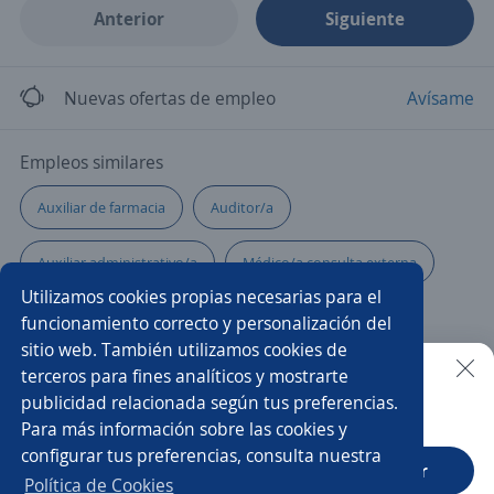
Anterior
Siguiente
Nuevas ofertas de empleo
Avísame
Empleos similares
Auxiliar de farmacia
Auditor/a
Auxiliar administrativo/a
Médico/a consulta externa
Utilizamos cookies propias necesarias para el
Ejecutivo/a comercial
Médico/a auditor/a
funcionamiento correcto y personalización del
sitio web. También utilizamos cookies de
Asesor/a comercial
Odontólogo/a
Enfermería
terceros para fines analíticos y mostrarte
publicidad relacionada según tus preferencias.
Buscar es más fácil en la app
Para más información sobre las cookies y
Supernumerario/a
Químico farmacéutico
configurar tus preferencias, consulta nuestra
CT App
Abrir
Analista de servicio al cliente
Médico/a domiciliario/a
Política de Cookies