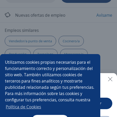
Nuevas ofertas de empleo
Avísame
Empleos similares
Vendedor/a punto de venta
Cocinero/a
Producción
Tecnologo
Mensajero/a
Utilizamos cookies propias necesarias para el
Gerente operativo
Auxiliar logística
funcionamiento correcto y personalización del
sitio web. También utilizamos cookies de
Auxiliar de farmacia
Ambiental
Chófer
terceros para fines analíticos y mostrarte
publicidad relacionada según tus preferencias.
Buscar es más fácil en la app
Para más información sobre las cookies y
Técnico/a de mantenimiento
Pintor/a
configurar tus preferencias, consulta nuestra
CT App
Abrir
Gerente de mantenimiento
Auxiliar administrativo/a
Política de Cookies