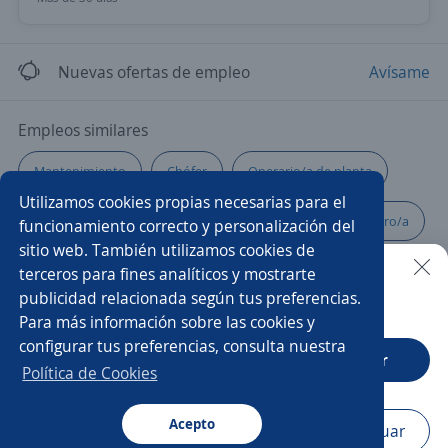
Nuevas ofertas de empleo
Avísame
Empleos similares
Mantenimiento
Chófer
Operario/a de planta
Utilizamos cookies propias necesarias para el
Panadero/a
Operario/a de producción
Carnicero/a
funcionamiento correcto y personalización del
sitio web. También utilizamos cookies de
Soldador/a armador
Coordinador/a
terceros para fines analíticos y mostrarte
publicidad relacionada según tus preferencias.
Buscar es más fácil en la app
Para más información sobre las cookies y
Metalmecánico/a
Ayudante de servicios generales
configurar tus preferencias, consulta nuestra
CT App
Abrir
Auxiliar de cocina
Gerente de planta
Albañil
Política de Cookies
Cortador/a
Técnico/a
Acepto
Navegador
Continuar