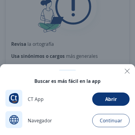
Revisa
la ortografía
Usa sinónimos o cargos
más generales
Ajusta
los filtros seleccionados
O crea una alerta
y te avisamos cuando haya una
Buscar es más fácil en la app
vacante con tus criterios
CT App
Abrir
Nuevas ofertas de empleo
Avísame
Navegador
Continuar
Buscar
Aplicaciones
Avisos
Favoritos
Menú