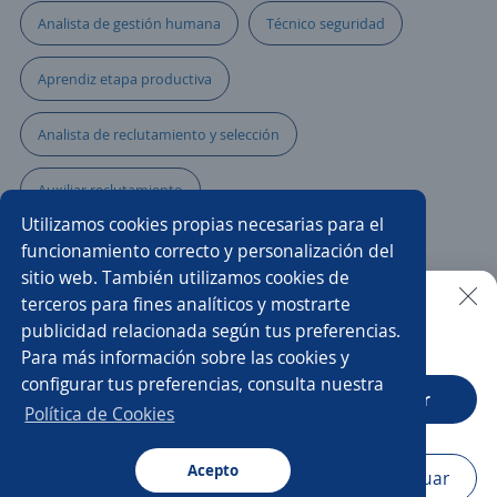
Analista de gestión humana
Técnico seguridad
Aprendiz etapa productiva
Analista de reclutamiento y selección
Auxiliar reclutamiento
Utilizamos cookies propias necesarias para el
Supervisor/a de seguridad y salud en el trabajo
funcionamiento correcto y personalización del
sitio web. También utilizamos cookies de
Seguridad ocupacional
Auxiliar de nómina
terceros para fines analíticos y mostrarte
publicidad relacionada según tus preferencias.
Buscar es más fácil en la app
Para más información sobre las cookies y
Practicante reclutamiento y selección
configurar tus preferencias, consulta nuestra
CT App
Abrir
Analista de seguridad social
Talento Humano
Política de Cookies
Analista
Asistente de recursos humanos
Acepto
Navegador
Continuar