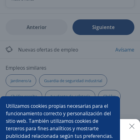
Anterior
Siguiente
Nuevas ofertas de empleo
Avísame
Empleos similares
Jardinero/a
Guardia de seguridad industrial
Chófer escolta
Ayudante de cafetería
Chófer
Utilizamos cookies propias necesarias para el
Conserje
Jefe/a de seguridad
Auxiliar
funcionamiento correcto y personalización del
sitio web. También utilizamos cookies de
Supervisor/a de operaciones
Domiciliario/a con moto
terceros para fines analíticos y mostrarte
publicidad relacionada según tus preferencias.
Buscar es más fácil en la app