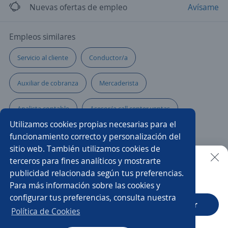
Nuevas ofertas de empleo
Avísame
Empleos similares
Servicio al cliente
Conductor/a
Auxiliar de cobranza
Mercaderista
Analista contable
Asesor/a call center ventas
Utilizamos cookies propias necesarias para el
Jefe/a de logística
Atención al público
funcionamiento correcto y personalización del
sitio web. También utilizamos cookies de
Asistente comercial
Agente ventas telemarketing
terceros para fines analíticos y mostrarte
publicidad relacionada según tus preferencias.
Buscar es más fácil en la app
Para más información sobre las cookies y
Auxiliar contable
Auxiliar de farmacia
configurar tus preferencias, consulta nuestra
CT App
Abrir
Auxiliar contable y administrativo
Operario/a de planta
Política de Cookies