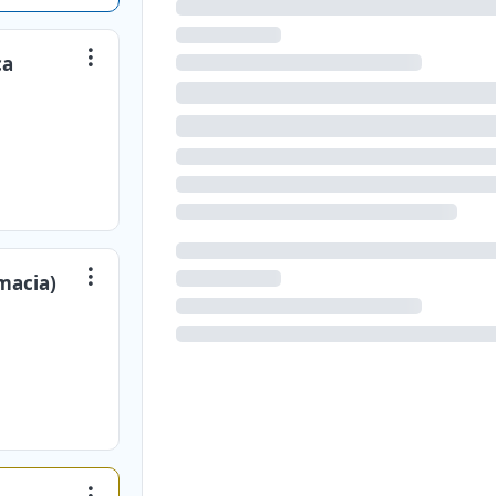
ca
macia)