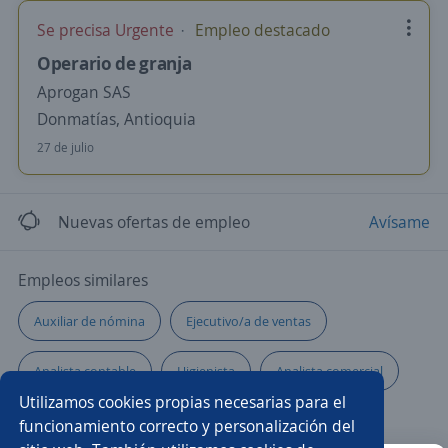
Se precisa Urgente
Empleo destacado
Operario de granja
Aprogan SAS
Donmatías, Antioquia
27 de julio
Nuevas ofertas de empleo
Avísame
Empleos similares
Auxiliar de nómina
Ejecutivo/a de ventas
Analista contable
Higienista
Analista comercial
Utilizamos cookies propias necesarias para el
Mensajero/a motorizado/a
Auxiliar de tienda
funcionamiento correcto y personalización del