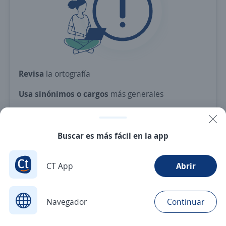
Revisa
la ortografía
Usa sinónimos o cargos
más generales
Ajusta
los filtros seleccionados
O crea una alerta
y te avisamos cuando haya una
Buscar es más fácil en la app
vacante con tus criterios
CT App
Abrir
Nuevas ofertas de empleo
Avísame
Navegador
Continuar
Buscar
Aplicaciones
Avisos
Favoritos
Menú