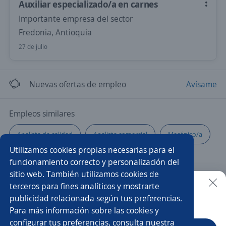
Auxiliar especializado/a en carnes
Importante empresa del sector
Fredonia, Antioquia
27 de julio
Nuevas ofertas de empleo
Avísame
Empleos similares
Analista de calidad
Analista comercial
Mecánico/a
Utilizamos cookies propias necesarias para el
Auxiliar en obra
Auxiliar servicio al cliente
funcionamiento correcto y personalización del
sitio web. También utilizamos cookies de
Gerente tienda
Regente de farmacia
Vigilante
terceros para fines analíticos y mostrarte
publicidad relacionada según tus preferencias.
Buscar es más fácil en la app
Para más información sobre las cookies y
Operario/a de planta
Ayudante de servicios generales
configurar tus preferencias, consulta nuestra