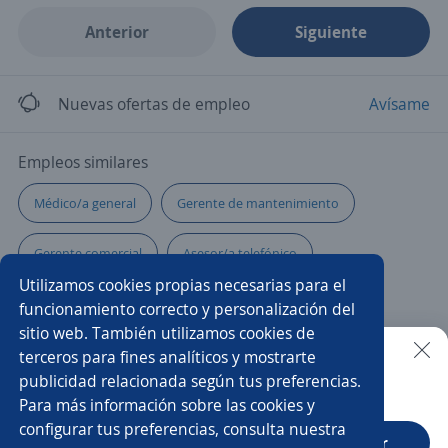
Anterior
Siguiente
Nuevas ofertas de empleo
Avísame
Empleos similares
Médico/a general
Gerente de mantenimiento
Gerente comercial
Asesor/a telefónico
Utilizamos cookies propias necesarias para el
Oficial de construcción
funcionamiento correcto y personalización del
sitio web. También utilizamos cookies de
Operador/a de medios tecnológicos
Velador/a
terceros para fines analíticos y mostrarte
publicidad relacionada según tus preferencias.
Buscar es más fácil en la app
Para más información sobre las cookies y
Contable
Auxiliar de farmacia
Supervisor/a
configurar tus preferencias, consulta nuestra
CT App
Abrir