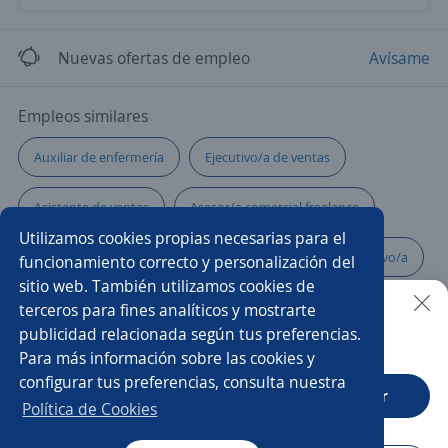
Nuevas ofertas de empleo
Avísame
Empleos similares
Auxiliar de enfermería
Ejecutivo/a de ventas
Asistente de ventas
Asesor/a comercial freelance
Utilizamos cookies propias necesarias para el
Ayudante de servicios generales
Auxiliar administrativo/a
funcionamiento correcto y personalización del
sitio web. También utilizamos cookies de
Asesor/a comercial
Profesor/a
Higienista
terceros para fines analíticos y mostrarte
publicidad relacionada según tus preferencias.
Buscar es más fácil en la app
Para más información sobre las cookies y
Comercial tienda
Asesor/a comercial punto de venta
configurar tus preferencias, consulta nuestra
CT App
Abrir
Médico/a general
Fisioterapeuta
Nutricionista
Política de Cookies