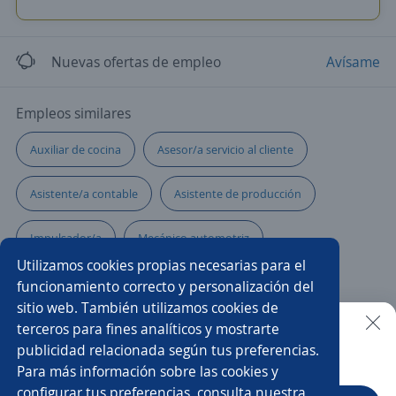
Nuevas ofertas de empleo
Avísame
Empleos similares
Auxiliar de cocina
Asesor/a servicio al cliente
Asistente/a contable
Asistente de producción
Impulsador/a
Mecánico automotriz
Utilizamos cookies propias necesarias para el
Técnico/a electricista
Supernumerario/a
funcionamiento correcto y personalización del
sitio web. También utilizamos cookies de
Oficial de construcción
Servicio al cliente
terceros para fines analíticos y mostrarte
publicidad relacionada según tus preferencias.
Buscar es más fácil en la app
Para más información sobre las cookies y
Operador/a de medios tecnológicos
Auxiliar de almacén
configurar tus preferencias, consulta nuestra