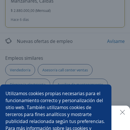
Manzanares, Caldas
$ 2.880.000,00 (Mensual)
Hace 6 días
Nuevas ofertas de empleo
Avísame
Empleos similares
Vendedor/a
Asesor/a call center ventas
Técnico/a electricista
Auxiliar de mantenimiento
Utilizamos cookies propias necesarias para el
Asesor/a
Higienista
funcionamiento correcto y personalización del
sitio web. También utilizamos cookies de
Asesor/a comercial de tecnología
Auxiliar de enfermería
terceros para fines analíticos y mostrarte
publicidad relacionada según tus preferencias.
Buscar es más fácil en la app
Para más información sobre las cookies y
Analista contable
Jefe/a de logística
Cajero/a