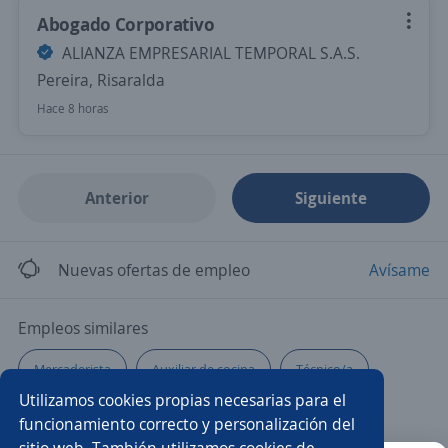
Abogado Corporativo
ALIANZA EMPRESARIAL TEMPORAL S.A.S.
Pereira, Risaralda
Hace 8 horas
Anterior
Siguiente
Nuevas ofertas de empleo
Avísame
Empleos similares
Mercaderista
Auxiliar de cocina
Técnico/a
Utilizamos cookies propias necesarias para el
Auxiliar servicio al cliente
Chófer
Logístico/a
funcionamiento correcto y personalización del
sitio web. También utilizamos cookies de