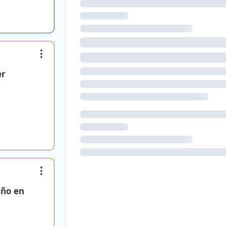
er
año en